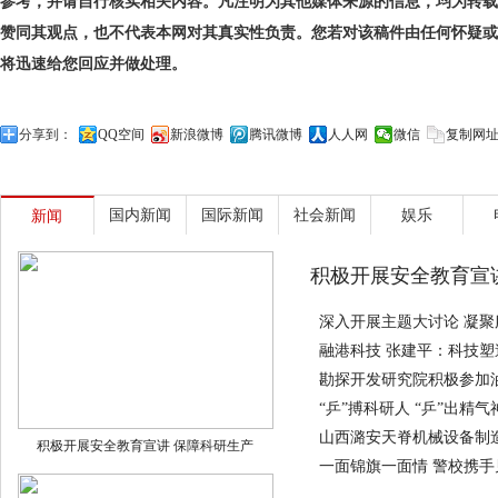
参考，并请自行核实相关内容。凡注明为其他媒体来源的信息，均为转载
赞同其观点，也不代表本网对其真实性负责。您若对该稿件由任何怀疑或
将迅速给您回应并做处理。
分享到：
QQ空间
新浪微博
腾讯微博
人人网
微信
复制网
国内新闻
国际新闻
社会新闻
娱乐
新闻
积极开展安全教育宣
深入开展主题大讨论 凝聚
融港科技 张建平：科技
勘探开发研究院积极参加
“乒”搏科研人 “乒”出精气
山西潞安天脊机械设备制造
积极开展安全教育宣讲 保障科研生产
一面锦旗一面情 警校携手