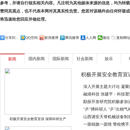
参考，并请自行核实相关内容。凡注明为其他媒体来源的信息，均为转载
赞同其观点，也不代表本网对其真实性负责。您若对该稿件由任何怀疑或
将迅速给您回应并做处理。
分享到：
QQ空间
新浪微博
腾讯微博
人人网
微信
复制网
国内新闻
国际新闻
社会新闻
娱乐
新闻
积极开展安全教育宣
深入开展主题大讨论 凝聚
融港科技 张建平：科技
勘探开发研究院积极参加
“乒”搏科研人 “乒”出精气
山西潞安天脊机械设备制造
积极开展安全教育宣讲 保障科研生产
一面锦旗一面情 警校携手