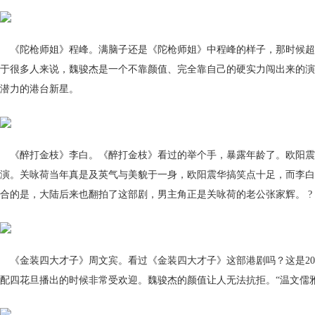
《陀枪师姐》程峰。满脑子还是《陀枪师姐》中程峰的样子，那时候超迷
于很多人来说，魏骏杰是一个不靠颜值、完全靠自己的硬实力闯出来的演
潜力的港台新星。
《醉打金枝》李白。《醉打金枝》看过的举个手，暴露年龄了。欧阳震
演。关咏荷当年真是及英气与美貌于一身，欧阳震华搞笑点十足，而李白
合的是，大陆后来也翻拍了这部剧，男主角正是关咏荷的老公张家辉。 ?
《金装四大才子》周文宾。看过《金装四大才子》这部港剧吗？这是200
配四花旦播出的时候非常受欢迎。魏骏杰的颜值让人无法抗拒。“温文儒雅