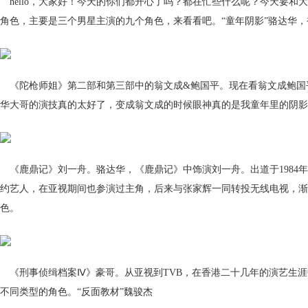
hello，大家好！今天的你们都开心了吗？都在忙些什么呢？今天要和
角色，主要是三个男星主演的九个角色，来看看吧。“童年阴影”骆达华，
《陀枪师姐》第二部和第三部中的翁文成&鲍国平。现在看翁文成鲍国
华大哥的演技真的太好了，变成翁文成的时候眼神真的是我童年里的阴影
《鹿鼎记》刘一舟。骆达华，《鹿鼎记》中饰演刘一舟。出道于1984
约艺人，在亚视期间也参演过主角，后来与张家辉一同转投无线电视，渐
色。
《刑事侦缉档案Ⅳ》豪哥。从亚视到TVB，在香港二十几年的演艺生
不同类型的角色。“反面教材”魏骏杰