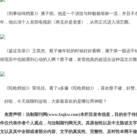
《刑事侦缉档案3》潘子韬。他是一个演技与样貌都堪称一流，并且不在
年，他出演个人首部电视剧《再见亦是老婆》，从而正式进入演艺圈。
《鉴证实录2》王英杰。蔡子健年轻的时候好好看啊，属于第一眼还不
候现实中也能遇到心动的人啊？蔡子健，发觉他真的超适合这种温文尔雅
《陀枪师姐3》荣兆佳。看了n多遍《陀枪师姐3》，喜欢蔡子健，好赞
好啦，今天就聊到这啦，大家最喜欢的是哪位男神呢？
免责声明：法制期刊网(www.fzqkw.com)本栏目发布信息，目的在
件仅代表作者个人观点，与法制期刊网无关。其原创性以及中文陈述文字
文以及其中全部或者部分内容、文字的真实性、完整性、及时性本网不做