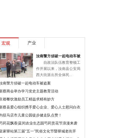
产业
宏观
汝南警方侦破一起电动车被
自政法队伍教育整顿工
作开展以来，汝南县公安局
西大街派出所全体民...
汝南警方侦破一起电动车被盗案
新蔡商会举办学习党史主题教育活动
京都餐饮激励员工精益求精有妙方
新蔡县爱心组织携手爱心企业、爱心人士慰问白衣
为驻马店市儿童公园徒步健走队点赞！
芍药花飘香|蓝闰农业生态园芍药赏花节浪漫来袭
皇家驿站第三届“五一”民俗文化节暨驿城老街开