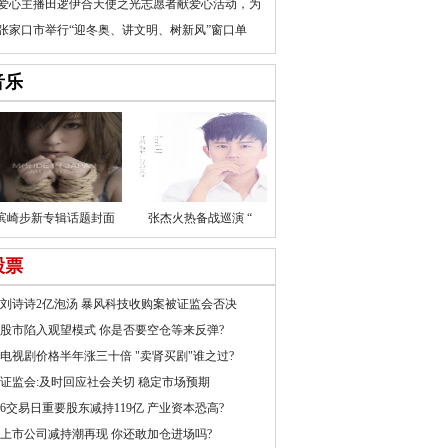
爱心主播田逻伊合天使之光志愿者献爱心活动，为
张家口市举行“迎冬奥、讲文明、树新风”窗口单
音乐
滨崎步新专辑话题封面
张杰火热备战巡演 “
股票
刘诗诗2亿泡汤 暴风科技收购案被证监会否决
股市陷入观望模式 你是否要空仓等来反弹?
电视剧价格半年涨三十倍 "卖肾买剧"谁之过?
证监会:及时回应社会关切 稳定市场预期
6交易日重要股东减持119亿 产业资本恐高?
上市公司减持潮再现 你还敢加仓进场吗?