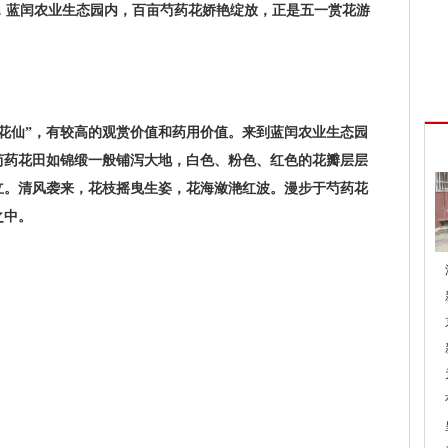
，蓝闰农业生态园内，百亩芍药花娇艳绽放，正是五一赏花游
花仙”，有较高的观赏价值和药用价值。来到蓝闰农业生态园
芍药花田如锦缎一般铺泻大地，白色、粉色、红色的花瓣层层
立。清风袭来，花枝摇曳生姿，花海潋滟红波。漫步于芍药花
之中。