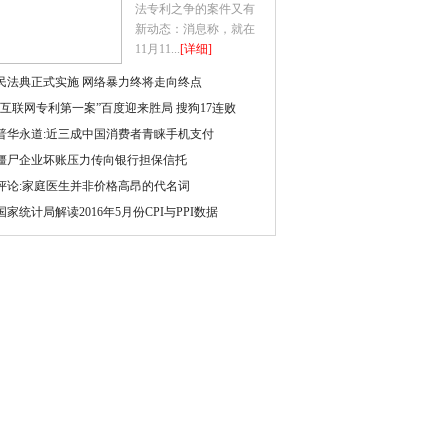
法专利之争的案件又有
新动态：消息称，就在
11月11...
[详细]
民法典正式实施 网络暴力终将走向终点
“互联网专利第一案”百度迎来胜局 搜狗17连败
普华永道:近三成中国消费者青睐手机支付
僵尸企业坏账压力传向银行担保信托
评论:家庭医生并非价格高昂的代名词
国家统计局解读2016年5月份CPI与PPI数据