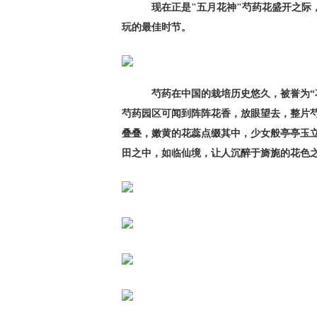
现在正是"五月花神"芍药花盛开之际
玩的最佳时节。
芍药在中国的栽培历史悠久，被誉为“
芍药园区可闻到阵阵花香，放眼望去，整片
叠叠，嫩黄的花蕊点缀其中，少女般亭亭玉
田之中，如临仙境，让人沉醉于旖旎的花色