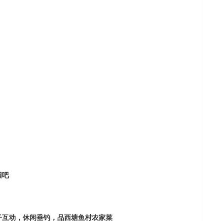
园吧
子互动，休闲垂钓，品西塘鱼村农家菜