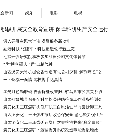
社会新闻
娱乐
电影
电视
积极开展安全教育宣讲 保障科研生产安全运行
深入开展主题大讨论 凝聚服务新动能
融港科技 张建平：科技塑造银行新业态
勘探开发研究院积极参加油田公司文化体育节
“乒”搏科研人 “乒”出精气神
山西潞安天脊机械设备制造有限公司深耕“解剖麻雀”之
一面锦旗一面情 警校携手见真情
星光月色勤磨砺 省会折桂载誉归--驻马店市公共关系协
山西省黎城县召开全科网格员铁路护路工作业务培训会
潞安化工王庄煤矿机修厂职工自制油缸导向套拆卸工具
山西潞安化工王庄煤矿节后收心保安全 凝心聚力促生产
山西潞安化工王庄煤矿选煤厂对标挖潜挣来“真金白银”
潞安化工王庄煤矿：运输提升系统改造赋能提质增效