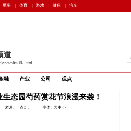
军事
体育
游戏
健康
汽车
|
|
|
|
频道
qkw.com/list-15-1.html
金融
产业
公司
观点
业生态园芍药赏花节浪漫来袭！
来源： 点击：
字体：
大
中
小