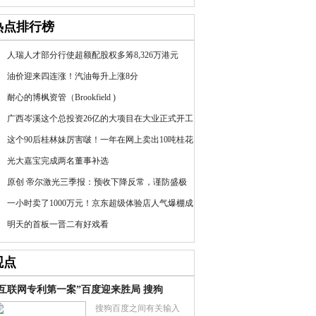
热点排行榜
人瑞人才部分行使超额配股权多筹8,326万港元
油价迎来四连涨！汽油每升上涨8分
耐心的博枫资管（Brookfield )
广西岑溪这个总投资26亿的大项目在大业正式开工
这个90后桂林妹厉害啵！一年在网上卖出10吨桂花
光大嘉宝完成两名董事补选
原创 帝尔激光三季报：预收下降反常，谨防盛极
一小时卖了1000万元！京东超级体验店人气爆棚成
明天的首板一晋二有好戏看
观点
“互联网专利第一案”百度迎来胜局 搜狗
搜狗百度之间有关输入