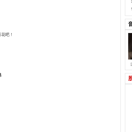
花吧！
鹅